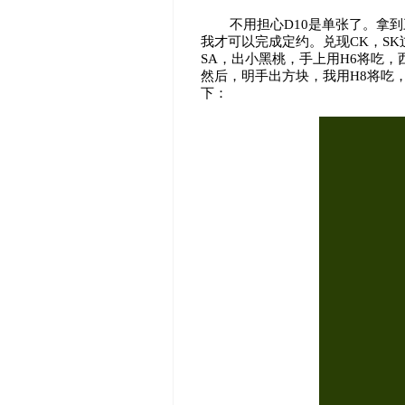
不用担心D10是单张了。拿
我才可以完成定约。兑现CK，SK过
SA，出小黑桃，手上用H6将吃
然后，明手出方块，我用H8将吃
下：