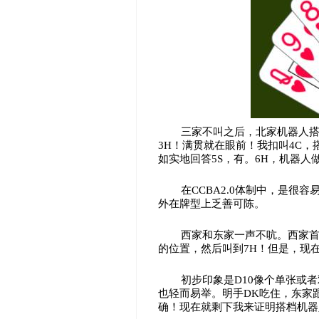
三家不叫之后，北家机器人搭
3H！满贯就在眼前！我扣叫4C，
如实地回答5S，有。6H，机器人
在CCBA2.0体制中，是很
外在牌型上乏善可陈。
西家和东家一声不吭。西家首
的位置，然后叫到7H！但是，现
初步印象是D10像个单张或
也轻而易举。明手DK吃住，东家
确！现在就剩下我来证明搭档机器