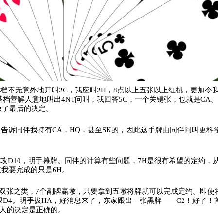
档不无意外地开叫2C，我应叫2H，8点以上五张以上红桃，更加令
搭档善解人意地叫出4NT问叫，我回答5C，一个关键张，也就是CA
做了最后的决定。
容易告诉同伴我持有CA，HQ，甚至SK的，因此这手牌由同伴问叫更
攻D10，明手摊牌。同伴的计算有些问题，7H是很有希望的定约，
在我要完成的只是6H。
者双张之类，7个副牌赢墩，只要拿到五墩将牌就可以完成定约。即使将
跟D4。明手拔HA，好消息来了，东家跟出一张黑牌——C2！好了
人的决定是正确的。