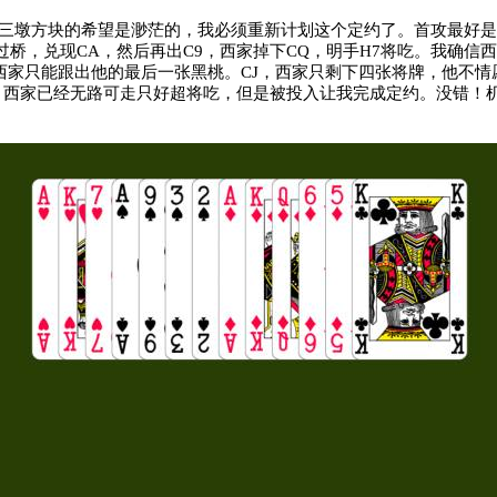
到三墩方块的希望是渺茫的，我必须重新计划这个定约了。首攻最好
桥，兑现CA，然后再出C9，西家掉下CQ，明手H7将吃。我确信西家是
，西家只能跟出他的最后一张黑桃。CJ，西家只剩下四张将牌，他不情
，西家已经无路可走只好超将吃，但是被投入让我完成定约。没错！